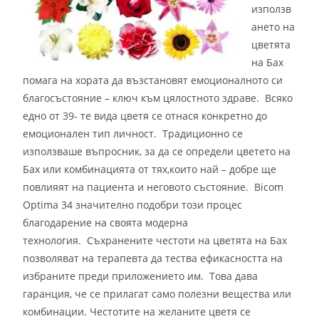
използв
ането на
цветята
на Бах
помага на хората да възстановят емоционалното си
благосъстояние – ключ към цялостното здраве. Всяко
едно от 39- те вида цветя се отнася конкретно до
емоционален тип личност.
Традиционно се
използваше въпросник, за да се определи цветето на
Бах или комбинацията от тях,които най – добре ще
повлияят на пациента и неговото състояние.
Bicom
Optima 34 значително подобри този процес
благодарение на своята модерна
технология.
Съхранените честоти на цветята на Бах
позволяват на терапевта да тества ефикасността на
избраните преди приложението им.
Това дава
гаранция, че се прилагат само полезни вещества или
комбинации. Ч
естотите на желаните цветя се