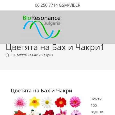
06 250 7714 GSM/VIBER
Цветята на Бах и Чакри1
>
Цветята на Бах и Чакри1
Цветята на Бах и Чакри
Почти
100
години