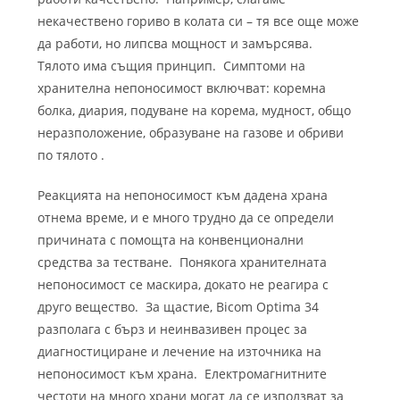
некачествено гориво в колата си – тя все още може
да работи, но липсва мощност и замърсява.
Тялото има същия принцип. Симптоми на
хранителна непоносимост включват: коремна
болка, диария, подуване на корема, мудност, общо
неразположение, образуване на газове и обриви
по тялото .
Реакцията на непоносимост към дадена храна
отнема време, и е много трудно да се определи
причината с помощта на конвенционални
средства за тестване. Понякога хранителната
непоносимост се маскира, докато не реагира с
друго вещество.
За щастие, Bicom Optima 34
разполага с бърз и неинвазивен процес за
диагностициране и лечение на източника на
непоносимост към храна.
Електромагнитните
честоти на много храни могат да се използват за