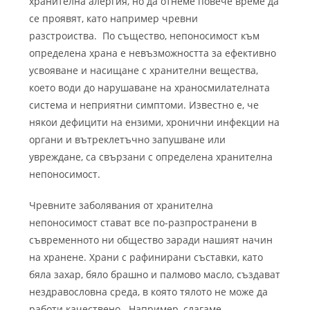
хранителна алергия, но да отнеме повече време да
се проявят, като например чревни
разстроиства.
По същество, непоносимост към
определена храна е невъзможността за ефективно
усвояване и насищане с хранителни вещества,
което води до нарушаване на храносмилателната
система и неприятни симптоми.
Известно е, че
някои дефицити на ензими, хронични
инфекции на
органи и вътреклетъчно запушване или
увреждане, са свързани с определена хранителна
непоносимост.
Чревните заболявания от хранителна
непоносимост стават все по-разпространени в
съвременното ни общество заради нашият начин
на хранене. Храни с рафинирани съставки, като
бяла захар, бяло брашно и палмово масло, създават
нездравословна среда, в която тялото не може да
работи качествено. Например, слагаме